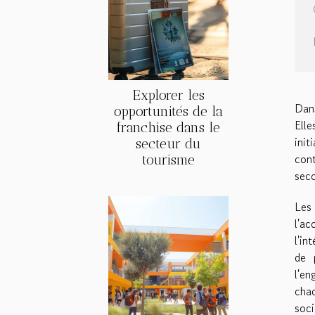
Explorer les
Dans
opportunités de la
Elle
franchise dans le
init
secteur du
cont
tourisme
seco
Les
l'a
l'in
de 
l'en
chac
soci