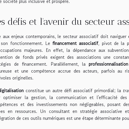
e société plus inclusive et prospère.
s défis et l'avenir du secteur ass
 aux enjeux contemporains, le secteur associatif doit naviguer e
 son fonctionnement. Le
financement associatif
, pivot de la 
occupations majeures. En effet, la dépendance aux subvention
btention de fonds privés exigent des associations une consta
atégies de financement. Parallèlement, la
professionnalisatio
oureuse et une compétence accrue des acteurs, parfois au risq
voles originelles.
digitalisation
constitue un autre défi associatif primordial; la
tr
r optimiser la gestion, la communication et l'efficacité des
pétences et des investissements non négligeables, posant des 
ées en ressources. Un consultant en stratégie associative e
tégration de ces outils numériques est une étape déterminante pour