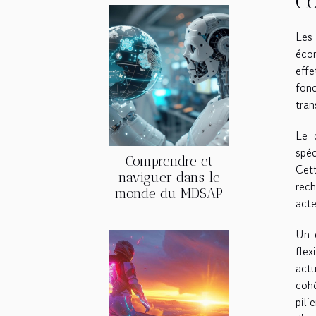
C
Les
écon
effe
fonc
tran
Le 
spéc
Comprendre et
Cett
naviguer dans le
rech
monde du MDSAP
acte
Un é
flex
actu
cohé
pili