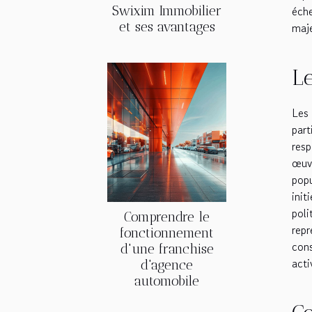
Swixim Immobilier
éche
et ses avantages
maje
Le
Les
par
resp
œuvr
popu
init
poli
Comprendre le
repr
fonctionnement
con
d'une franchise
acti
d'agence
automobile