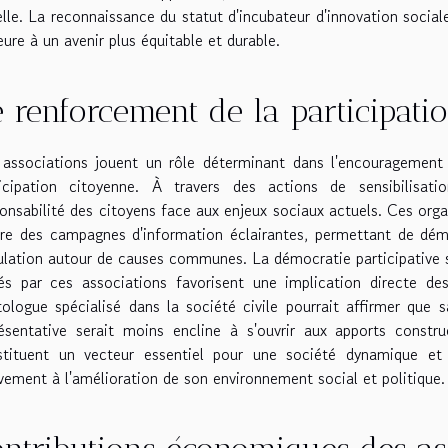
lle. La reconnaissance du statut d'incubateur d'innovation social
ure à un avenir plus équitable et durable.
 renforcement de la participati
 associations jouent un rôle déterminant dans l'encouragement
ticipation citoyenne. À travers des actions de sensibilisatio
onsabilité des citoyens face aux enjeux sociaux actuels. Ces orga
e des campagnes d'information éclairantes, permettant de démy
lation autour de causes communes. La démocratie participative s'e
iés par ces associations favorisent une implication directe d
tologue spécialisé dans la société civile pourrait affirmer que
ésentative serait moins encline à s'ouvrir aux apports construc
stituent un vecteur essentiel pour une société dynamique et
vement à l'amélioration de son environnement social et politique.