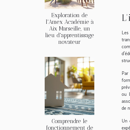
Exploration de
L'
l'Amex Académie à
Aix Marseille, un
Les
lieu d'apprentissage
tran
novateur
comm
d'éd
stru
Par 
form
prév
ou l
asso
de n
Un e
Comprendre le
expé
fonctionnement de