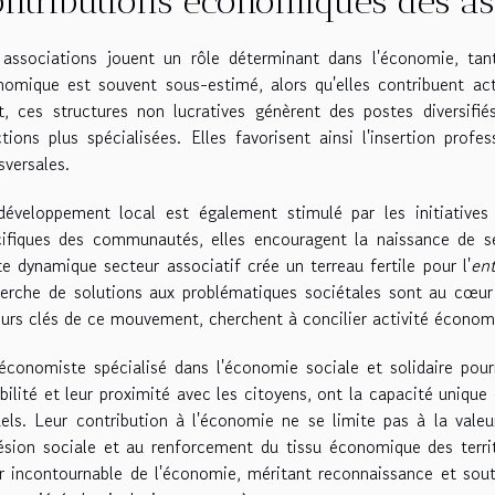
ontributions économiques des as
 associations jouent un rôle déterminant dans l'économie, tant
omique est souvent sous-estimé, alors qu'elles contribuent act
t, ces structures non lucratives génèrent des postes diversifi
tions plus spécialisées. Elles favorisent ainsi l'insertion pro
sversales.
développement local est également stimulé par les initiatives
ifiques des communautés, elles encouragent la naissance de se
e dynamique secteur associatif crée un terreau fertile pour l'
ent
erche de solutions aux problématiques sociétales sont au cœur
urs clés de ce mouvement, cherchent à concilier activité économi
conomiste spécialisé dans l'économie sociale et solidaire pourr
ibilité et leur proximité avec les citoyens, ont la capacité uni
els. Leur contribution à l'économie ne se limite pas à la valeur
sion sociale et au renforcement du tissu économique des territo
er incontournable de l'économie, méritant reconnaissance et sout