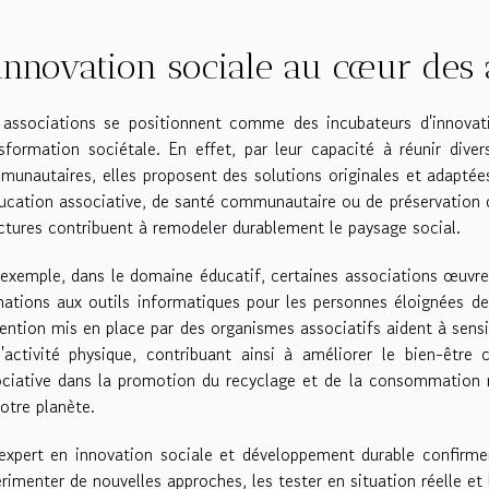
innovation sociale au cœur des 
 associations se positionnent comme des incubateurs d'innovati
sformation sociétale. En effet, par leur capacité à réunir div
unautaires, elles proposent des solutions originales et adaptées
ucation associative, de santé communautaire ou de préservation de
ctures contribuent à remodeler durablement le paysage social.
exemple, dans le domaine éducatif, certaines associations œuvren
ations aux outils informatiques pour les personnes éloignées d
ention mis en place par des organismes associatifs aident à sensib
'activité physique, contribuant ainsi à améliorer le bien-être c
ciative dans la promotion du recyclage et de la consommation r
otre planète.
xpert en innovation sociale et développement durable confirmer
rimenter de nouvelles approches, les tester en situation réelle e