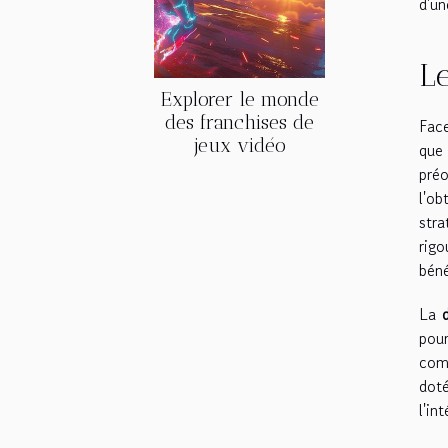
d'un
Le
Explorer le monde
des franchises de
Face
jeux vidéo
que
pré
l'o
str
rig
béné
La
pou
com
dot
l'in